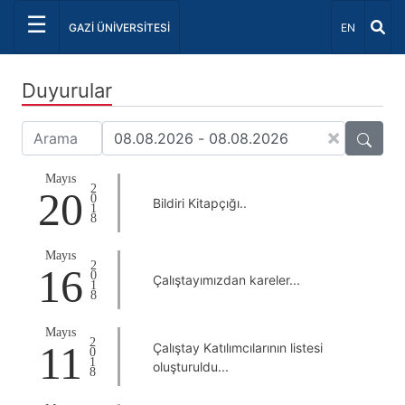
☰
Dil Seçiniz 
GAZİ ÜNİVERSİTESİ
EN
Duyurular
×
Mayıs
2018
20
Bildiri Kitapçığı..
Mayıs
2018
16
Çalıştayımızdan kareler...
Mayıs
2018
11
Çalıştay Katılımcılarının listesi
oluşturuldu...